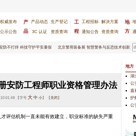
权威发布
产品动态
生产登记
工程招标
解决方案
产
工
地
品
程
方
公示公告
3C 认证
资质查询
通知公告
资质查询
防不打烊 科技守护平安暑假
北京警用装备展 智慧警务与反恐技术创新大会赋
地方
湖
册安防工程师职业资格管理办法
公
嘉
大
中
护
 10:01:49 【字号
小
】 【
关闭
】
公
人才评估机制一直未能有效建立，职业标准的缺失严重