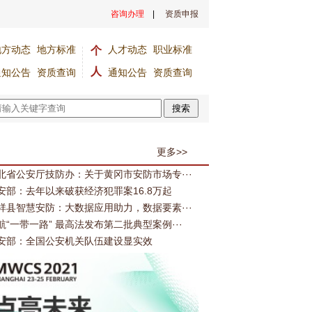
咨询办理
|
资质申报
地方动态
地方标准
人才动态
职业标准
个
人
通知公告
资质查询
通知公告
资质查询
能平安建设 中印尼安防合作再深化
全国首个省级政务智能中枢正式发布
搜索
更多>>
北省公安厅技防办：关于黄冈市安防市场专···
安部：去年以来破获经济犯罪案16.8万起
祥县智慧安防：大数据应用助力，数据要素···
航“一带一路” 最高法发布第二批典型案例···
安部：全国公安机关队伍建设显实效