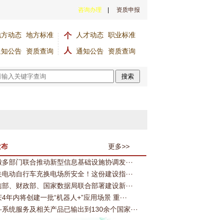
咨询办理
|
资质申报
地方动态
地方标准
人才动态
职业标准
个
人
通知公告
资质查询
通知公告
资质查询
会赋能平安建设 中印尼安防合作再深化
全国首个省级政务智能中枢正式发布
搜索
发布
更多>>
徽多部门联合推动新型信息基础设施协调发···
关电动自行车充换电场所安全！这份建设指···
信部、财政部、国家数据局联合部署建设新···
4年内将创建一批“机器人+”应用场景 重···
斗系统服务及相关产品已输出到130余个国家···