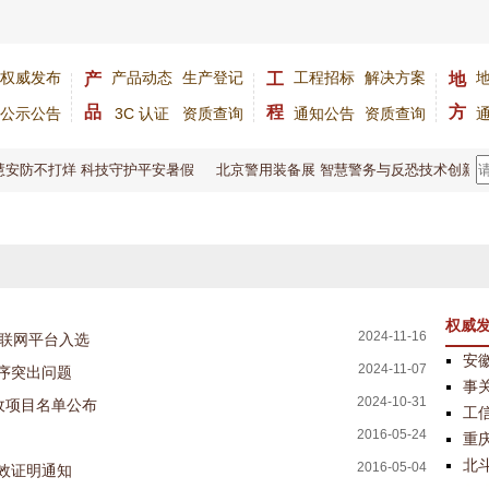
权威发布
产品动态
生产登记
工程招标
解决方案
产
工
地
品
程
方
公示公告
3C 认证
资质查询
通知公告
资质查询
安防不打烊 科技守护平安暑假
北京警用装备展 智慧警务与反恐技术创新大
权威
2024-11-16
互联网平台入选
安
2024-11-07
序突出问题
事
2024-10-31
收项目名单公布
工
2016-05-24
重庆
北
2016-05-04
效证明通知