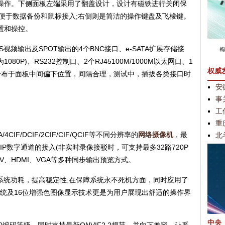
操作。下侧面板左端采用了翻盖设计，设计有磁铁进行关闭保
孔，便于数据备份和鼠标接入;右侧则是简洁的操作键盘及飞梭键。
置和操控。
视频输出及SPOT输出的4个BNC接口、e-SATA扩展存储接
80P)、RS232控制口、2个RJ45100M/1000M以太网口、1
权威
分布于面板中间偏下位置，间隔合理，测试中，插拔各类接口时
安
事
工
重
A/4CIF/DCIF/2CIF/CIF/QCIF等不同分辨率的
网络摄像机
，最
北
实时IP数字通道的接入(非实时录像接驳时，可支持最多32路720P
TV、HDMI、VGA等多种同步输出预览方式。
系统功耗，提高稳定性;在保障系统永不死机方面，同时应用了
作系统及16位增强色图像显示技术更是为用户展现出舒适的操作界
中央