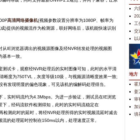
el5.0编码等级，同时支持最新ONVIF2.2规范，并向下兼容，让系
六
2
00P
高清网络摄像机
(视频参数设置分辨率为1080P、帧率为
工
置下完成)提供的视频流作为检测源，联好网络后，该机能快速识别
交
以
从IE浏览器调出的视频源图像及经NVR转发处理的视频图
均基本一致。
度测试卡，观察经NVR处理后的实时图像可知，此时的水平清
地方
边缘清晰度为750TVL，灰度等级10级，与视频源清晰度效果一致;
霍
，没有发现明显的偏色现象，可见该机的编解码处理得当。
姜
频设置下，实时码流约为4.3Mbps。为进一步验证，测试员在IE浏览
审
测场景下，经码流软件检测得知，此时的实时码流稳定在
加
致;再检测此时的延时，将经NVR处理所得的实时视频流延时减去
填
视频流的处理延时控制在150ms以内，处理速度正常。