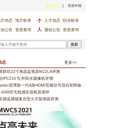
咨询办理
|
资质申报
地方动态
地方标准
人才动态
职业标准
个
人
通知公告
资质查询
通知公告
资质查询
能平安建设 中印尼安防合作再深化
全国首个省级政务智能中枢正式发布
搜索
动态
更多>>
维群欣22寸液晶监视器M22LA评测
达IPC210 红外防水摄像机评测
uanbo宽博新一代4路HDMI音频信号混合矩阵板···
S-6000E无线感应巡检器测评
安感温感烟复合型火灾探测器评测