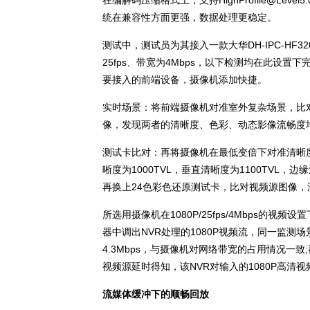
在编解码压缩格式上，支持HighProfile@Lev
统在兼容性方面更强，数据处理更稳定。
测试中，测试员为其接入一款大华DH-IPC-HF32
25fps、带宽为4Mbps，以下检测均在此设
要接入的前端设备，摄像机添加快捷。
实时场景：将前端摄像机对准室外复杂场景，比对
像，发现两者的清晰度、色彩、动态影像流畅度
测试卡比对：再将摄像机在最低变倍下对准清晰
晰度为1000TVL，垂直清晰度为1100TVL，
再换上24色彩色还原测试卡，比对视频源图像
所选用摄像机在1080P/25fps/4Mbps的视
器中调出NVR处理的1080P视频流，同一监
4.3Mbps，与摄像机对网络带宽的占用情况一
视频源延时得知，该NVR对输入的1080P高清
流媒体缓冲下的顺畅回放