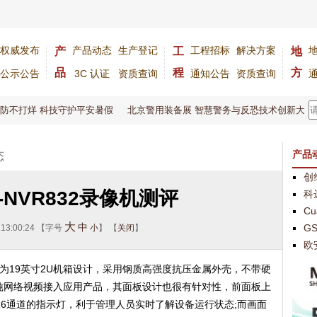
权威发布
产品动态
生产登记
工程招标
解决方案
产
工
地
品
程
方
公示公告
3C 认证
资质查询
通知公告
资质查询
防不打烊 科技守护平安暑假
北京警用装备展 智慧警务与反恐技术创新大会赋
产品
态
创
-NVR832录像机测评
科
C
大
中
G
 13:00:24 【字号
小
】 【
关闭
】
欧
像机为19英寸2U机箱设计，采用钢质高强度抗压金属外壳，不带硬
款纯网络视频接入应用产品，其面板设计也很有针对性，前面板上
16通道的指示灯，利于管理人员实时了解设备运行状态;而画面