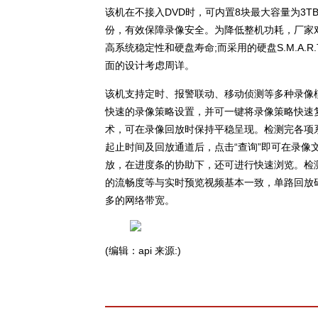
该机在不接入DVD时，可内置8块最大容量为3
份，有效保障录像安全。为降低整机功耗，厂家
高系统稳定性和硬盘寿命;而采用的硬盘S.M.A.
面的设计考虑周详。
该机支持定时、报警联动、移动侦测等多种录像模
快速的录像策略设置，并可一键将录像策略快速
术，可在录像回放时保持平稳呈现。检测完各项
起止时间及回放通道后，点击“查询”即可在录
放，在进度条的协助下，还可进行快速浏览。检
的流畅度等与实时预览视频基本一致，单路回放码
多的网络带宽。
(编辑：api 来源:)