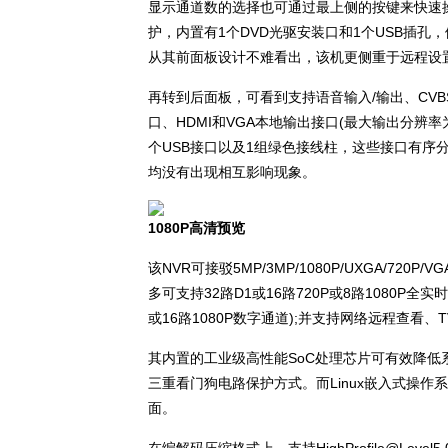
显示通道数的选择也可通过最上侧的按键来快速
护，内置有1个DVD光驱安装口和1个USB插
从其前面板设计不难看出，该机更侧重于远程设
再转到后面板，可看到支持语音输入/输出、CVBS
口、HDMI和VGA本地输出接口(最大输出分辨率为10
个USB接口以及1组绿色接线柱，这些接口有序
均没有出现相互影响现象。
1080P高清预览
该NVR可接驳5MP/3MP/1080P/UXGA/720P/VG
多可支持32路D1或16路720P或8路1080P全
或16路1080P数字通道);并支持网络远程查看、
其内置的工业级高性能SoC处理芯片可有效降低
三重看门狗电路保护方式。而Linux嵌入式操
面。