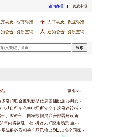
咨询办理
|
资质申报
地方动态
地方标准
人才动态
职业标准
个
人
通知公告
资质查询
通知公告
资质查询
会赋能平安建设 中印尼安防合作再深化
全国首个省级政务智能中枢正式发
搜索
发布
更多>>
徽多部门联合推动新型信息基础设施协调发···
关电动自行车充换电场所安全！这份建设指···
信部、财政部、国家数据局联合部署建设新···
4年内将创建一批“机器人+”应用场景 重···
斗系统服务及相关产品已输出到130余个国家···