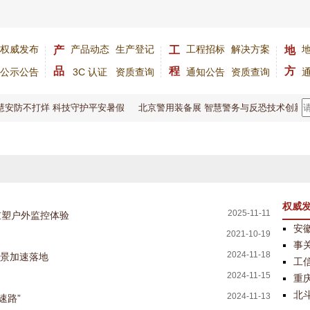
权威发布
产品动态
生产登记
工程招标
解决方案
产
工
地
品
程
方
公示公告
3C 认证
资质查询
通知公告
资质查询
慧安防不打烊 科技守护平安暑假
北京警用装备展 智慧警务与反恐技术创新大
权威
2025-11-11
重塑户外监控体验
安
2021-10-19
事
2024-11-18
场景加速落地
工
2024-11-15
重庆
北
2024-11-13
速路”