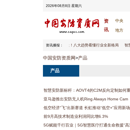
2026年08月8日 星期六
中央
资
讯
地方
2026安防大变天！八大趋势看懂行业全新格局
智
资讯播报：
中国安防资质网
>
产品
产品
智慧安防新标杆：AOVT4的C2M反向定制如何
亚马逊推出安防无人机Ring Always Home Cam
低空经济“飞”出新赛道 长虹推动“低空+”应用新
前9月高技术制造业利润同比增6.3%
5G赋能千行百业｜5G智慧医疗打通生命救援“高